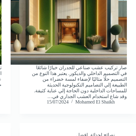
صار تركيب عشب صناعي للجدران خيارًا شائعًا
ت
في التصميم الداخلي والديكور. يعتبر هذا النوع من
ا
التصميم حلًا مثاليًا لإضفاء لمسة خضراء من
ع
الطبيعة إلي التصاميم التكنولوجية الحديثة
خ
للمساحات الداخلية دون الحاجة إلي عناية كثيفة.
وقد شاع استخدام العشب الجداري في…
15/07/2024
Mohamed El Shaikh
نصائح لحدائق افضل