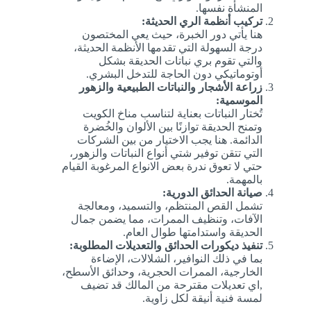
المنشأة نفسها.
تركيب أنظمة الري الحديثة:
هنا يأتي دور الخبرة، حيث يعي المختصون
درجة السهولة التي تقدمها الأنظمة الحديثة،
والتي تقوم بري نباتات الحديقة بشكل
أوتوماتيكي دون الحاجة للتدخل البشري.
زراعة الأشجار والنباتات الطبيعية والزهور
الموسمية:
تُختار النباتات بعناية لتناسب مناخ الكويت
وتمنح الحديقة توازنًا بين الألوان والخُضرة
الدائمة. هنا يجب الاختيار من بين الشركات
التي تتقن توفير شتي أنواع النباتات والزهور،
حتي لا تعوق ندرة بعض الانواع المرغوبة القيام
بالمهمة.
صيانة الحدائق الدورية:
تشمل القص المنتظم، والتسميد، ومعالجة
الآفات، وتنظيف الممرات، مما يضمن جمال
الحديقة واستدامتها طوال العام.
تنفيذ ديكورات الحدائق والتعديلات المطلوبة:
بما في ذلك النوافير، الشلالات، الإضاءة
الخارجية، الممرات الحجرية، وحدائق الأسطح،
,اي تعديلات مقترحة من المالك قد تضيف
لمسة فنية أنيقة لكل زاوية.